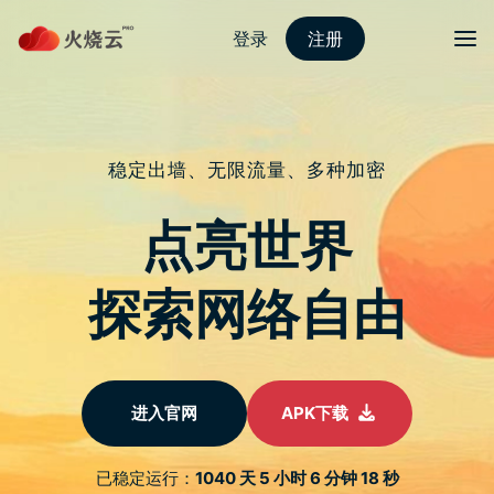
ASTRILL官方网站
Home
astrill教程
ASUS ZenBook S13 (UX392) 高效工作！世界最薄独
显笔电 — 美‧力无边
astrill教程
ASUS ZenBook S13 (UX392)
高效工作！世界最薄独显笔电
— 美‧力无边
3613
0
By
astrill怎么续费
-
2019 年 7 月 30 日
一台超轻 1.1 公斤的笔电，随时带着走，换个空间转换心情；一
台 Intel Core i7 处理器、独显笔电，让工作更有效率；一台军
规笔电，代表已通过高处坠落测试、撞击测试、震动测试，也