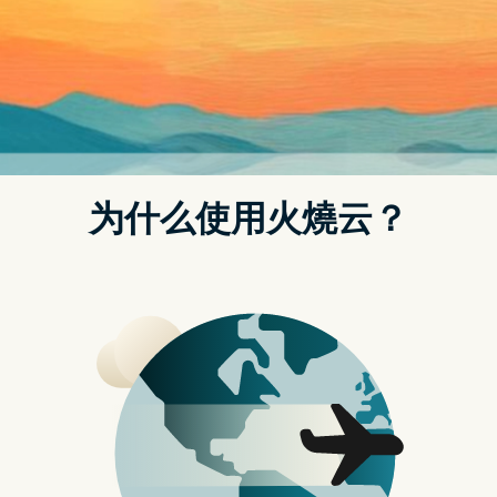
代表永於冒险的心情吧。想要在职场领先其他人一步，第一就
是要有一台可靠轻薄效能棒的好电脑，对我来说要挑选工作笔
电，首要条件就是越轻越好、越小越好，但通常这样又会牺牲
了笔电效能或是萤幕尺寸；有没有可以满足全部愿望却又有漂
亮外型的梦幻笔电呢？最新推出的 ASUS ZenBook S13
(UX392) 只有 13 寸笔电的大小，却拥有 13.9 寸 FHD 萤幕、
97% 世界最高萤幕占比，重量仅仅 1.1 公斤，还有军规认证，而
且搭载 NVIDIA 独立显示卡，让 ASUS ZenBook S13 (UX392)
同时真正地兼具轻薄与效能。
ASUS ZenBook S13 (UX392) 只有推出一款颜色：冰河蓝，不
同於一般商务笔电的单调黑色或银色，全金属机壳设计的冰河
蓝，不失专业感，同时又可以保有一份雅致。
ASUS ZenBook S13 冰河蓝的上盖，铝镁全金属机身，有着非
常明显的禅风同心圆发丝纹金属饰面设计，会随着不同角度灯
光折射而有不动光芒变化。