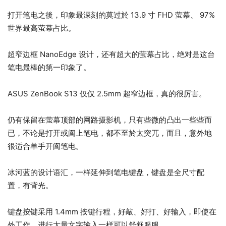
打开笔电之後，印象最深刻的莫过於 13.9 寸 FHD 萤幕、 97%
世界最高萤幕占比。
超窄边框 NanoEdge 设计，还有超大的萤幕占比，绝对是这台
笔电最棒的第一印象了。
ASUS ZenBook S13 仅仅 2.5mm 超窄边框，真的很厉害。
仍有保留在萤幕顶部的网路摄影机，只有些微的凸出一些些而
已，不论是打开或阖上笔电，都不至於太突兀，而且，意外地
很适合单手开阖笔电。
冰河蓝的设计语汇，一样延伸到笔电键盘，键盘是全尺寸配
置，有背光。
键盘按键采用 1.4mm 按键行程，好敲、好打、好输入，即使在
外工作，进行大量文字输入一样可以舒舒服服。