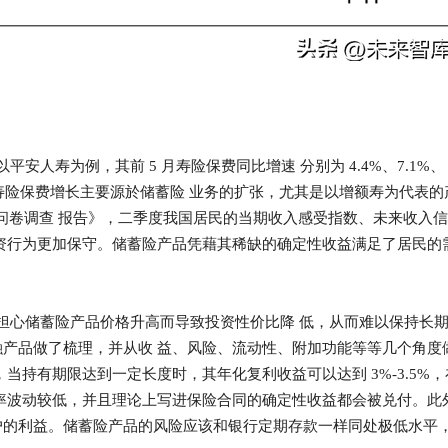
平安人寿为例，其前 5 月寿险保费同比增速 分别为 4.4%、7.1%、
趋势。寿险保费增长主要源於储蓄险 业务的扩张，尤其是以增额寿为代表的
户问卷调查 报告》，二季度我国居民的当期收入感受指数、未来收入
资行为更加保守。储蓄险产品凭藉其稀缺的确定性收益满足了居民的
遍担心储蓄险产品价格升高而导致投资性价比降 低，从而难以保持长
产品做了梳理，并从收 益、风险、流动性、附加功能等等几个角度
当持有期限达到一定长度时，其年化复利收益可以达到 3%-3.5%，
率波动较低，并且理论上写进保险合同的确定性收益都会被兑付。此
户的利益。储蓄险产品的风险应该和银行定期存款一样同处极低水平