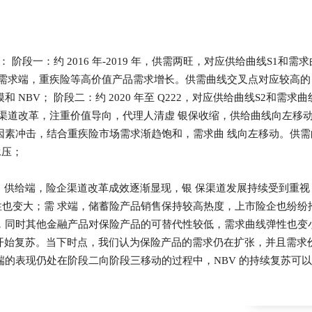
 阶段一：约 2016 年-2019 年，供需两旺，对应供给曲线S1和需求
；需求端，重疾险等高价值产品需求增长。供需曲线交叉点对应较高的
 NBV； 阶段二：约 2020 年至 Q222，对应供给曲线S2和需求曲
启渠道改革，注重价值导向，代理人清虚 银保收缩，供给曲线向左移
因素冲击，结合重疾险市场需求渐趋饱和，需求曲 线向左移动。供需
承压；
D3。供给端，险企渠道改革成效逐渐显现，银 保渠道发展持续受到重视
也变大；需 求端，储蓄险产品销售保持较高热度，上市险企也纷纷
，同时其他金融产品对保险产品的可替代性较低，需求曲线弹性也变
NBV 开始复苏。当下时点，我们认为保险产品的需求仍在扩张，并且需求
端的表现仍处在阶段二向阶段三移动的过程中，NBV 的持续复苏可