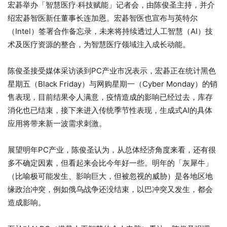
宏碁举办「智慧医疗‧科技赋能」记者会，由陈俊圣主持，并介
绍宏碁智医新任董事长连加恩。宏碁智医也宣布与英特尔
（Intel）签署合作备忘录，未来将持续透过人工智慧（AI）技
术及医疗资源的整合，为智慧医疗领域注入成长动能。
陈俊圣接受媒体采访谈到PC产业市况表示，宏碁正在统计黑色
星期五（Black Friday）与网购星期一（Cyber Monday）的销
售表现，目前结果令人满意，疫情造成的影响已经过去，库存
消化也已结束，接下来进入传统季节性表现，生成式AI的具体
应用将带来新一波需求刺激。
展望明年PC产业，陈俊圣认为，从总体经济角度来看，还有很
多不确定因素，但看起来会比今年好一些。明年的「灰犀牛」
（比喻极可能发生、影响巨大，但被忽视的威胁）是各地区地
缘政治冲突，例如俄乌战争还没结束，以巴冲突又发生，都会
造成影响。