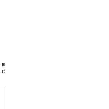
，机
二代