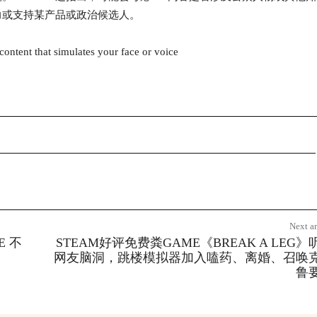
力或支持某产品或政治候选人。
ontent that simulates your face or voice
Next ar
E 不
STEAM好评免费粪GAME《BREAK A LEG》
网友脑洞，跳楼模拟器加入嗑药、离婚、召唤
鲁