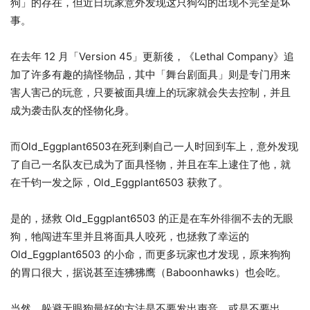
狗」的存在，但近日玩家意外发现这只狗勾的出现不完全是坏
事。
在去年 12 月「Version 45」更新後，《Lethal Company》追
加了许多有趣的搞怪物品，其中「舞台剧面具」则是专门用来
害人害己的玩意，只要被面具缠上的玩家就会失去控制，并且
成为袭击队友的怪物化身。
而Old_Eggplant6503在死到剩自己一人时回到车上，意外发现
了自己一名队友已成为了面具怪物，并且在车上逮住了他，就
在千钧一发之际，Old_Eggplant6503 获救了。
是的，拯救 Old_Eggplant6503 的正是在车外徘徊不去的无眼
狗，牠闯进车里并且将面具人咬死，也拯救了幸运的
Old_Eggplant6503 的小命，而更多玩家也才发现，原来狗狗
的胃口很大，据说甚至连狒狒鹰（Baboonhawks）也会吃。
当然，躲避无眼狗最好的方法是不要发出声音，或是不要出