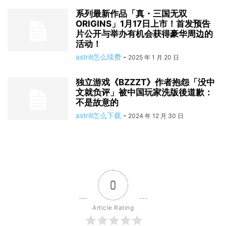
系列最新作品「真・三国无双
ORIGINS」1月17日上市！首发预告
片公开与举办有机会获得豪华周边的
活动！
astrill怎么续费
-
2025 年 1 月 20 日
独立游戏《BZZZT》作者抱怨「没中
文就负评」被中国玩家洗版後道歉：
不是故意的
astrill怎么下载
-
2024 年 12 月 30 日
0
Article Rating