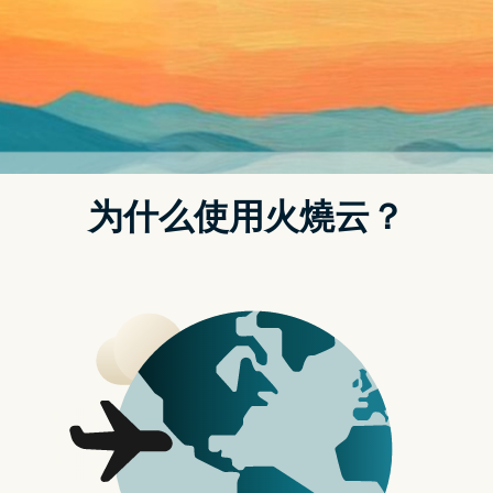
玩家将在《星咏之诗 Zoeti》里扮演少数有能力对抗怪物的「星
魂英雄」，击败在家园作乱的邪恶势力。
作为扑克牌元素游戏，《星咏之诗 Zoeti》战斗系统是以一副扑
克牌来组合牌组（对子、葫芦、同花顺等）对敌人发动技能，
并可藉由战斗、寻找升级或 NPC 帮助来增强技能、在游戏中变
强。
游戏有 3 名角色，第一位角色是骑士瓦乐蒂娜，角色代表的塔
罗牌是力量，是一个基本能力强、属性平衡好上手的角色。
刺客亚尔维斯则属於隐者塔罗牌，擅长连击、暗杀、抽牌、滤
牌、瞬间高伤害输出；而尚未正式登场的法师妮可拉的代表塔
罗牌为高塔，使用冰、火、雷属性魔法与咏唱类技能。每个角
色有 8 种牌型，每个牌型可以装备一种技能，越强的牌型技能
效果越强。