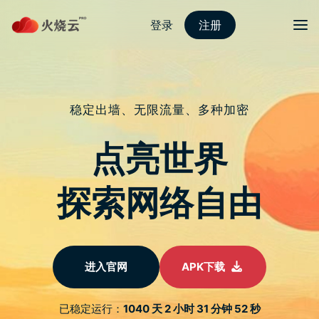
ASTRILL官方网站
Home
Steam情报
扑克牌元素Roguelike游戏《星咏之诗 Zoeti》上市，
配条同花顺打爆敌人
Steam情报
扑克牌元素Roguelike游戏《星
咏之诗 Zoeti》上市，配条同花
顺打爆敌人
2489
0
By
astrill怎么续费
-
2023 年 4 月 21 日
由浮光游戏开发、Akupara Games 发行，结合扑克牌元素与
Roguelike 的策略游戏《星咏之诗 Zoeti》，今（21）日在
Steam 与 Nintendo Switch eShop 发售。