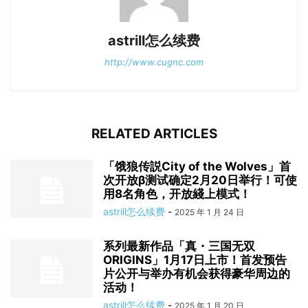
astrill怎么续费
http://www.cugnc.com
RELATED ARTICLES
「饿狼传説City of the Wolves」首
次开放β测试确定2月20日举行！可使
用8名角色，开放綫上模式！
astrill怎么续费
-
2025 年 1 月 24 日
系列最新作品「真・三国无双
ORIGINS」1月17日上市！首发预告
片公开与举办有机会获得豪华周边的
活动！
astrill怎么续费
-
2025 年 1 月 20 日