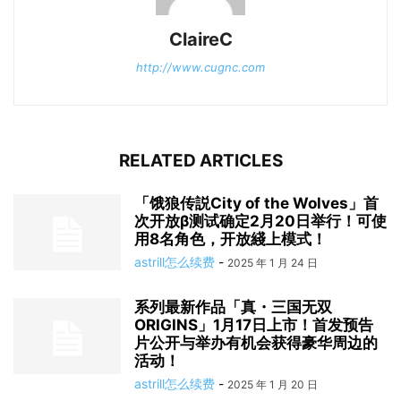
ClaireC
http://www.cugnc.com
RELATED ARTICLES
「饿狼传説City of the Wolves」首
次开放β测试确定2月20日举行！可使
用8名角色，开放綫上模式！
astrill怎么续费
-
2025 年 1 月 24 日
系列最新作品「真・三国无双
ORIGINS」1月17日上市！首发预告
片公开与举办有机会获得豪华周边的
活动！
astrill怎么续费
-
2025 年 1 月 20 日