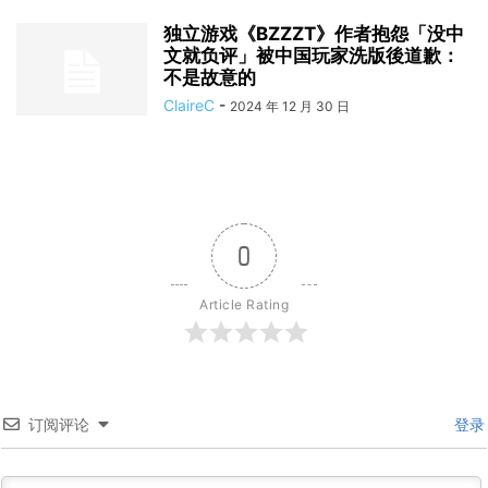
独立游戏《BZZZT》作者抱怨「没中
文就负评」被中国玩家洗版後道歉：
不是故意的
ClaireC
-
2024 年 12 月 30 日
0
Article Rating
订阅评论
登录