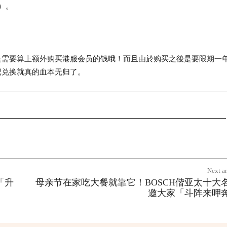
）。
是需要算上额外购买港服会员的钱哦！而且由於购买之後是要限期一
记兑换就真的血本无归了。
Next ar
「升
母亲节在家吃大餐就靠它！BOSCH偕亚太十大
邀大家「斗阵来呷