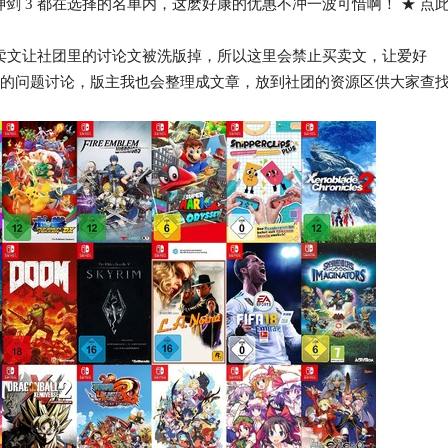
异度神剑 3 都在选择的名单内，这麽好康的优惠不冲一波可惜啊！ ★ 点
卖文让社团里的讨论文被洗版掉，所以这里会禁止买卖文，让爱好
杂症的问题讨论，版主我也会整理成文章，放到社团的资源区供大家查